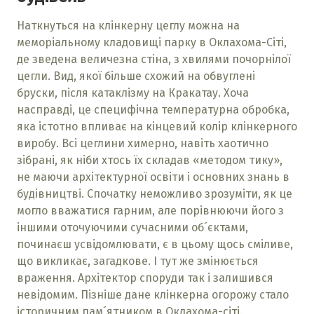
Наткнуться на клінкерну цеглу можна на
меморіальному кладовищі парку в Оклахома-Сіті,
де зведена величезна стіна, з хвилями почорнілої
цегли. Вид, якої більше схожий на обвуглені
бруски, після катаклізму на Кракатау. Хоча
насправді, це специфічна температурна обробка,
яка істотно впливає на кінцевий колір клінкерного
виробу. Всі цеглини химерно, навіть хаотично
зібрані, як ніби хтось їх складав «методом тику»,
не маючи архітектурної освіти і основних знань в
будівництві. Спочатку неможливо зрозуміти, як це
могло вважатися гарним, але порівнюючи його з
іншими оточуючими сучасними об´єктами,
починаєш усвідомлювати, є в цьому щось сміливе,
що викликає, загадкове. І тут же змінюється
враження. Архітектор споруди так і залишився
невідомим. Пізніше дане клінкерна огорожу стало
історичним пам´ятником в Оклахома-сіті.