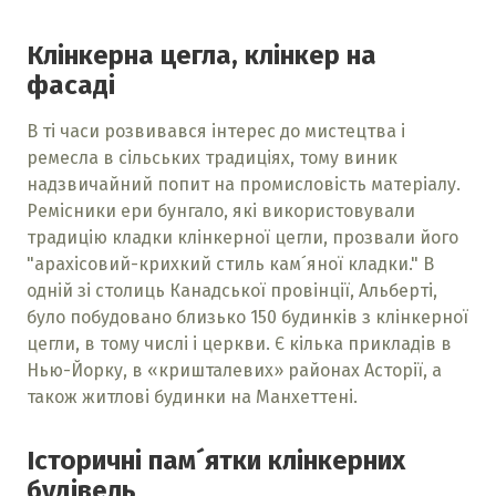
Клінкерна цегла, клінкер на
фасаді
В ті часи розвивався інтерес до мистецтва і
ремесла в сільських традиціях, тому виник
надзвичайний попит на промисловість матеріалу.
Ремісники ери бунгало, які використовували
традицію кладки клінкерної цегли, прозвали його
"арахісовий-крихкий стиль кам´яної кладки." В
одній зі столиць Канадської провінції, Альберті,
було побудовано близько 150 будинків з клінкерної
цегли, в тому числі і церкви. Є кілька прикладів в
Нью-Йорку, в «кришталевих» районах Асторії, а
також житлові будинки на Манхеттені.
Історичні пам´ятки клінкерних
будівель