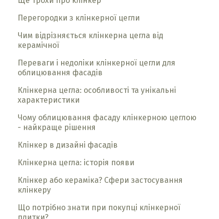
Ще трохи про клінкер
Перегородки з клінкерної цегли
Чим відрізняється клінкерна цегла від
керамічної
Переваги і недоліки клінкерної цегли для
облицювання фасадів
Клінкерна цегла: особливості та унікальні
характеристики
Чому облицювання фасаду клінкерною цеглою
- найкраще рішення
Клінкер в дизайні фасадів
Клінкерна цегла: історія появи
Клінкер або кераміка? Сфери застосування
клінкеру
Що потрібно знати при покупці клінкерної
плитки?