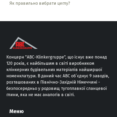
Як правильно вибрати цеглу?
Концерн
"
АВС
-
Кlinkergruppe
"
,
що існує вже
понад
120
років
,
є
найбільшим
в
світі
виробником
клінкерних
будівельних
матеріалів
найширшої
номенклатури
.
В
даний
час
ABC
об´єднує
9
заводів
,
розташованих
в
Північно
-
Західній
Німеччині
-
безпосередньо
у
родовищ
тугоплавкої
сланцевої
глини
,
яка не має
аналогів
в
світі
.
Меню