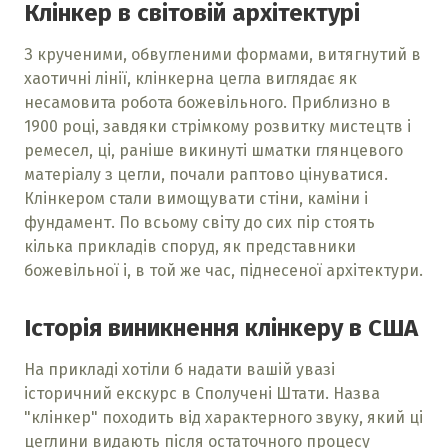
Клінкер в світовій архітектурі
З крученими, обвугленими формами, витягнутий в
хаотичні лінії, клінкерна цегла виглядає як
несамовита робота божевільного. Приблизно в
1900 році, завдяки стрімкому розвитку мистецтв і
ремесел, ці, раніше викинуті шматки глянцевого
матеріалу з цегли, почали раптово цінуватися.
Клінкером стали вимощувати стіни, каміни і
фундамент. По всьому світу до сих пір стоять
кілька прикладів споруд, як представники
божевільної і, в той же час, піднесеної архітектури.
Історія виникнення клінкеру в США
На прикладі хотіли б надати вашій увазі
історичний екскурс в Сполучені Штати. Назва
"клінкер" походить від характерного звуку, який ці
цеглини видають після остаточного процесу