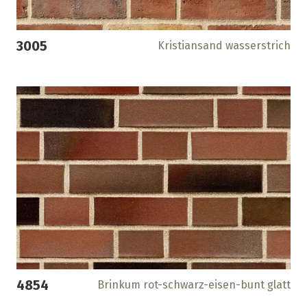
3005
Kristiansand wasserstrich
4854
Brinkum rot-schwarz-eisen-bunt glatt