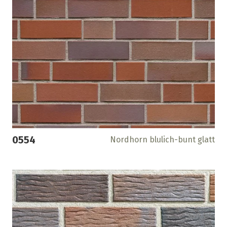
0554
Nordhorn blulich-bunt glatt