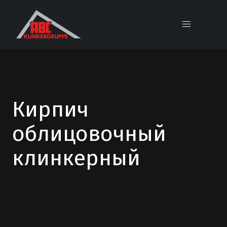
Кирпич
облицовочный
клинкерный