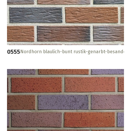
0555
Nordhorn blaulich-bunt rustik-genarbt-besandet