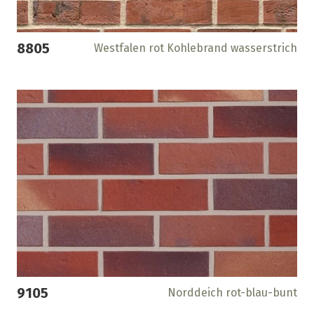
8805
Westfalen rot Kohlebrand wasserstrich
9105
Norddeich rot-blau-bunt