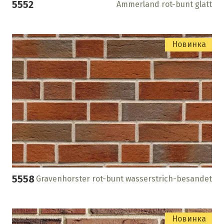
5552
Ammerland rot-bunt glatt
Новинка
5558
Gravenhorster rot-bunt wasserstrich-besandet
Новинка