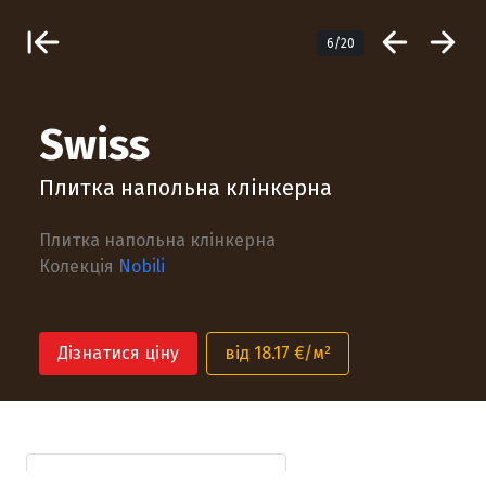
6/20
Swiss
Плитка напольна клінкерна
Плитка напольна клінкерна
Колекція
Nobili
Дізнатися ціну
від 18.17 €/м²
Технічна інформація
Опис продукту