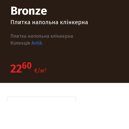
Bronze
Плитка напольна клінкерна
Плитка напольна клінкерна
Колекція
Antik
60
22
€/м²
Технічна інформація
Опис продукту