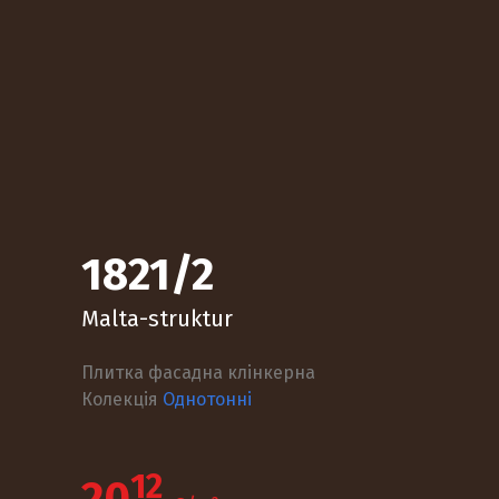
1821/2
Malta-struktur
Плитка фасадна клінкерна
Колекція
Однотонні
12