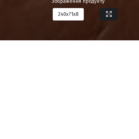
Зображення продукту
240х71х8
Завантажити специфікацію