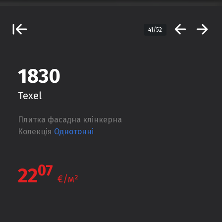
41/52
1830
Texel
Плитка фасадна клінкерна
Колекція
Однотонні
07
22
€/м²