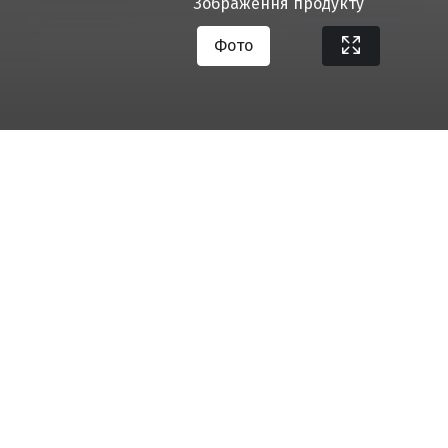
Зображення продукту
Фото
Завантажити специфікацію