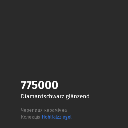
775000
Diamantschwarz glänzend
Черепиця керамічна
Колекція
Hohlfalzziegel