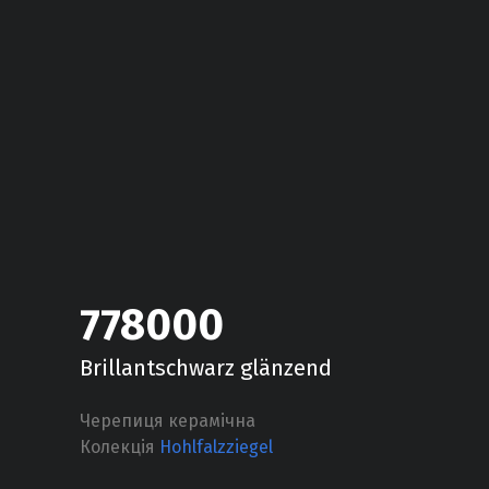
778000
Brillantschwarz glänzend
Черепиця керамічна
Колекція
Hohlfalzziegel