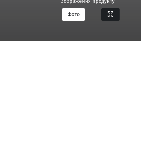
Зображення продукту
Фото
Завантажити специфікацію