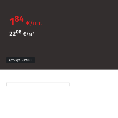
84
1
€/шт.
08
22
€/м²
Артикул: 739000
Технічна інформація
Опис продукту
Формат продукту