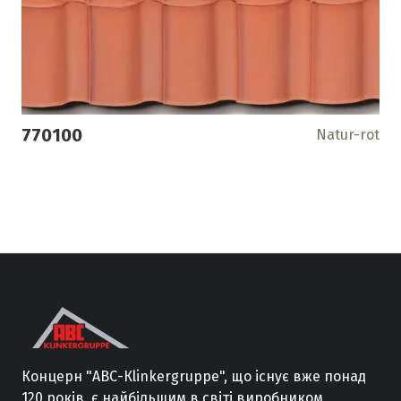
770100
Natur-rot
Концерн
"
АВС
-
Кlinkergruppe
"
,
що існує вже
понад
120
років
,
є
найбільшим
в
світі
виробником