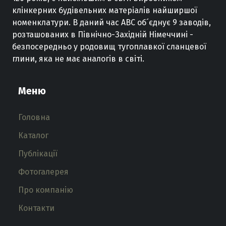
клінкерних
будівельних
матеріалів
найширшої
номенклатури
.
В
даний
час
ABC
об´єднує
9
заводів
,
розташованих
в
Північно
-
Західній
Німеччині
-
безпосередньо
у
родовищ
тугоплавкої
сланцевої
глини
,
яка не має
аналогів
в
світі
.
Меню
Головна
Каталог
Публікації
Фотогалерея
Про компанію
Контакти