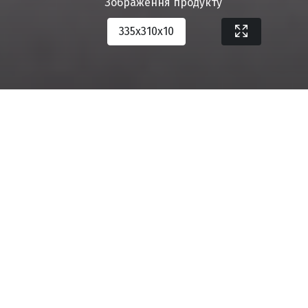
Зображення продукту
335х310х10
Завантажити специфікацію