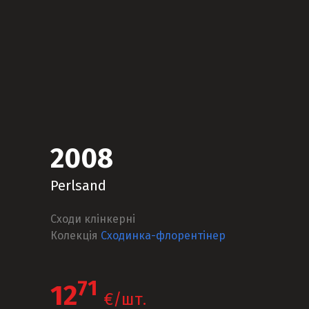
2008
Perlsand
Сходи клінкерні
Колекція
Сходинка-флорентінер
71
12
€/шт.