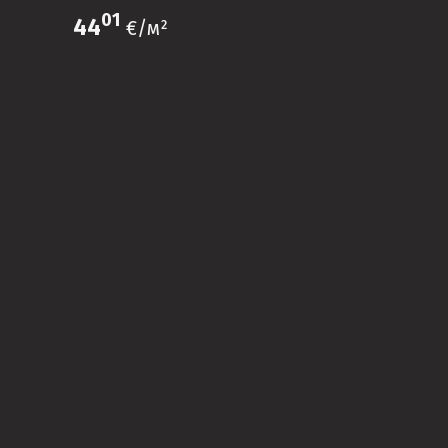
01
44
€/м²