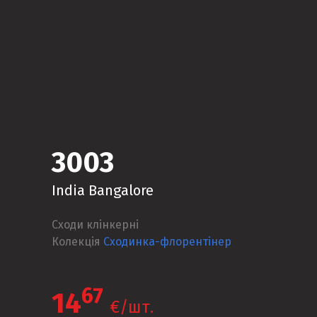
3003
India Bangalore
Сходи клінкерні
Колекція
Сходинка-флорентінер
67
14
€/шт.