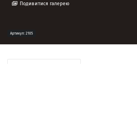
Подивитися галерею
Артикул: 2105
Технічна інформація
Опис продукту
Формат продукту
Формат
Розмір
Кількість
Вага
В
(мм)
(шт/м²)
(кг/
палеті
шт)
(шт)