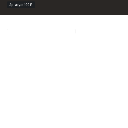
Артикул: 10013
Технічна інформація
Опис продукту
Формат продукту
Формат
Розмір
Кількість
Вага
В
(мм)
(шт/м²)
(кг/
палет
шт)
(шт)
240х71х10
240х71х10
48
19,5
48