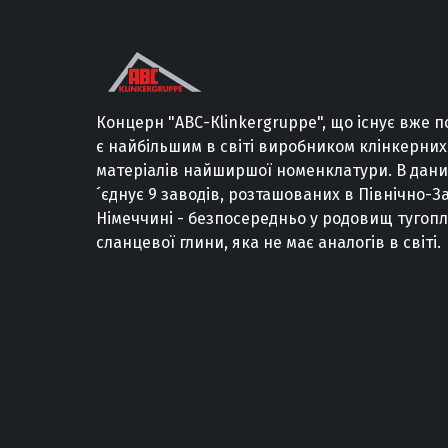
Концерн
"
АВС
-
Кlinkergruppe
"
,
що існує вже
п
є
найбільшим
в
світі
виробником
клінкерних
матеріалів
найширшої
номенклатури
.
В
дан
´єднує
9
заводів
,
розташованих
в
Північно
-
За
Німеччині
-
безпосередньо
у
родовищ
тугопл
сланцевої
глини
,
яка не має
аналогів
в
світі
.