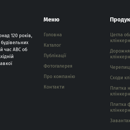
Меню
Продук
Головна
Цегла о
онад
120
років
,
клінкер
будівельних
Каталог
ий
час
ABC
об
Дорожня
Публікації
хідній
клінкер
авкої
Фотогалерея
Черепиц
Про компанію
Сходи кл
Контакти
Плитка 
клінкер
Плитка 
клінкер
Заванта