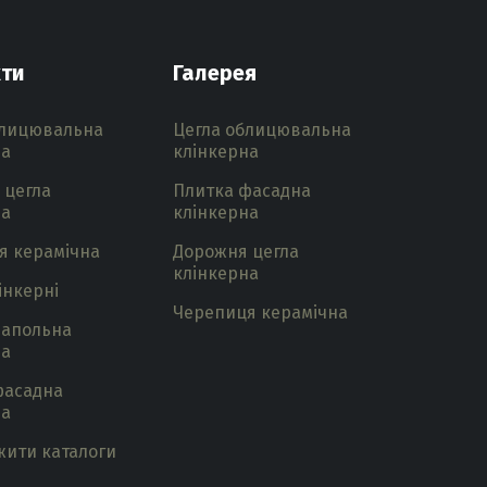
ти
Галерея
блицювальна
Цегла облицювальна
на
клінкерна
 цегла
Плитка фасадна
на
клінкерна
я керамічна
Дорожня цегла
клінкерна
інкерні
Черепиця керамічна
напольна
на
фасадна
на
жити каталоги