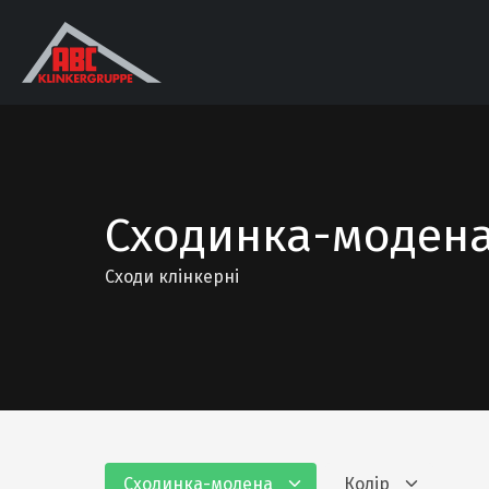
Сходинка-моден
Сходи клінкерні
Сходинка-модена
Колір