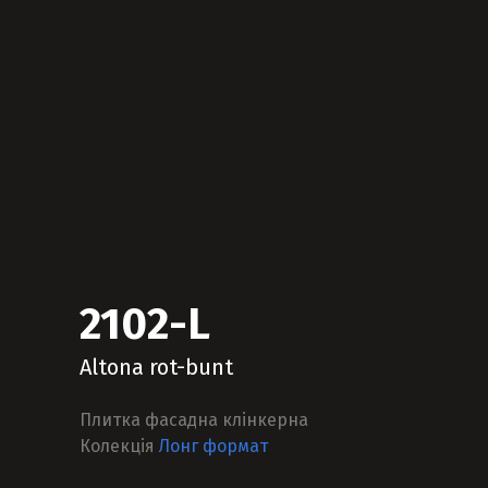
2102-L
Altona rot-bunt
Плитка фасадна клінкерна
Колекція
Лонг формат