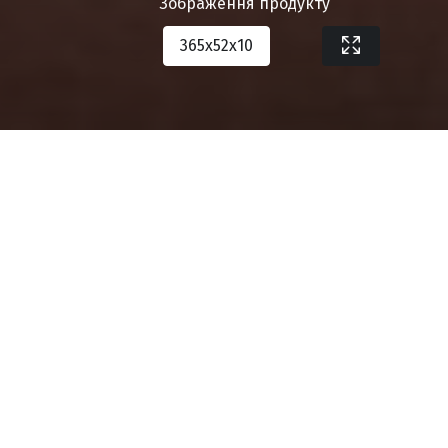
Зображення продукту
365х52х10
Завантажити специфікацію