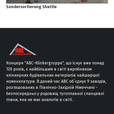
Sondersortierung Shuttle
Концерн
"
АВС
-
Кlinkergruppe
"
,
що існує вже
понад
120
років
,
є
найбільшим
в
світі
виробником
клінкерних
будівельних
матеріалів
найширшої
номенклатури
.
В
даний
час
ABC
об´єднує
9
заводів
,
розташованих
в
Північно
-
Західній
Німеччині
-
безпосередньо
у
родовищ
тугоплавкої
сланцевої
глини
,
яка не має
аналогів
в
світі
.