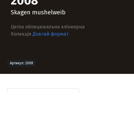
2008
Skagen mushelweib
Цегла облицювальна клінкерна
Колекція
Довгий формат
Артикул: 2008
Технічна інформація
Опис продукту
Формат продукту