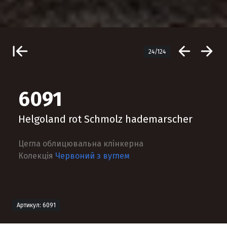
24/124
6091
Helgoland rot Schmolz hademarscher
Цегла облицювальна клінкерна
Колекція
Червоний з вуглем
Артикул: 6091